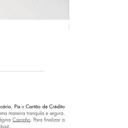
ma de R$500 com destino
rete é grátis para todos os destinos
 Política de Frete na página
sa
para saber quais países
Novo - Prata 925
s.
,
e
cário
Pix
Cartão de Crédito
uma maneira tranquila e segura.
página
Carrinho
. Para finalizar a
kout.