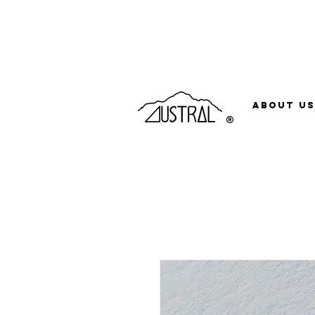
Compras acima de R$500 o frete é grátis, pa
About Us
®