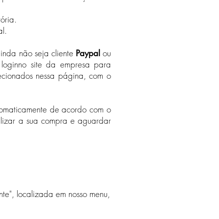
ória.
al.
nda não seja cliente
ou
Paypal
 loginno site da empresa para
lecionados nessa página, com o
automaticamente de acordo com o
alizar a sua compra e aguardar
nte", localizada em nosso menu,