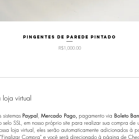
Para compras aci
internacional, o f
válidos.
Veja a nossa seção
Política da Empre
Quick View
aceitamos pedido
Pingentes de Parede Pintado
Price
R$1,000.00
oja virtual
os sistemas
,
pagamento via
Paypal
Mercado Pago,
Boleto Ban
selo SSL, em nosso próprio site para realizar sua compra de 
ossa loja virtual, eles serão automaticamente adicionados à 
"Finalizar Compra" e você será direcionado à página de Chec