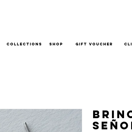
ra todo o Brasil.
Collections
Shop
Gift Voucher
Cl
Brin
Seño