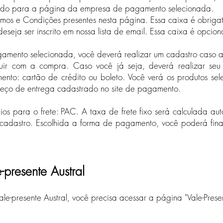
nado para a página da empresa de pagamento selecionada.
rmos e Condições presentes nesta página.​ Essa caixa é obrigat
eseja ser inscrito em nossa lista de email. Essa caixa é opcion
ento selecionada, você deverá realizar um cadastro caso ai
uir com a compra. Caso você já seja, deverá realizar seu
ento: cartão de crédito ou boleto. Você verá os produtos se
ereço de entrega cadastrado no site de pagamento.​
reios para o frete: PAC. A taxa de frete fixo será calculada 
 cadastro. Escolhida a forma de pagamento, você poderá fin
presente Austral
le-presente Austral, você precisa acessar a página "Vale-Prese