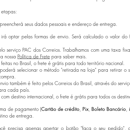
 etapas:
 preencherá seus dados pessoais e endereço de entrega.
 irá optar pelas formas de envio. Será calculado o valor do
 pelo serviço PAC dos Correios. Trabalhamos com uma taxa fix
 a nossa
Política de Frete
para saber mais.
as no Brasil, o frete é grátis para todo território nacional.
poderá selecionar o método "retirada na loja" para retirar 
 compra.
(Indisponível durante a pandemia de Covid-19)
envio também é feito pelos Correios do Brasil, através do serviço
ra cada país.
 destino internacional, o frete é grátis para todos os destino
orma de pagamento (
,
,
,
Cartão de crédito
Pix
Boleto Bancário
stino de entrega.
ocê precisa apenas apertar o botão "faça o seu pedido", a