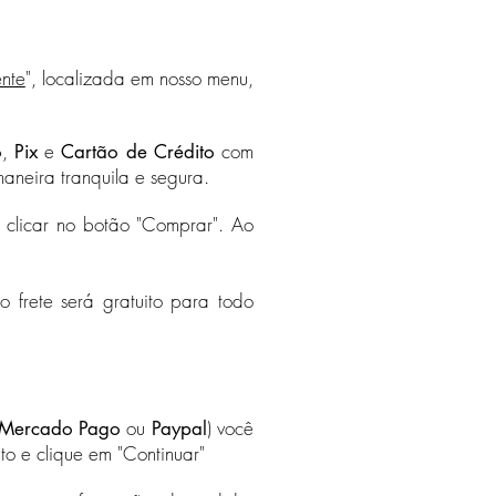
ente
", localizada em nosso menu,
,
e
com
o
Pix
Cartão de Crédito
aneira tranquila e segura.
á clicar no botão "Comprar". Ao
o frete será gratuito para todo
ou
) você
Mercado Pago
Paypal
to e clique em "Continuar"