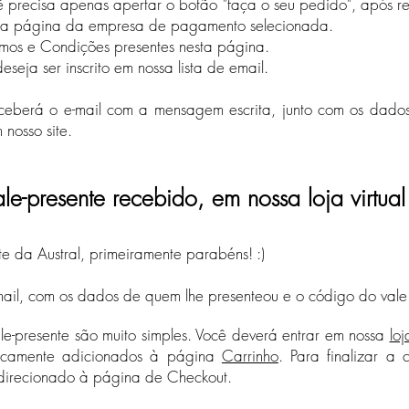
ê precisa apenas apertar o botão "faça o seu pedido", após re
a a página da empresa de pagamento selecionada.
rmos e Condições presentes nesta página.​
seja ser inscrito em nossa lista de email.
ceberá o e-mail com a mensagem escrita, junto com os dados
nosso site.
le-presente recebido, em nossa loja virtual
e da Austral, primeiramente parabéns! :)
mail, com os dados de quem lhe presenteou e o código do vale a
ale-presente são muito simples. Você deverá entrar em nossa
loj
ticamente adicionados à página
Carrinho
. Para finalizar a
 direcionado à página de Checkout.