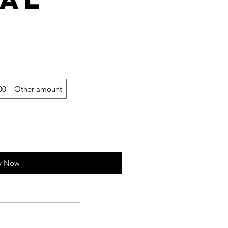
00
Other amount
y Now