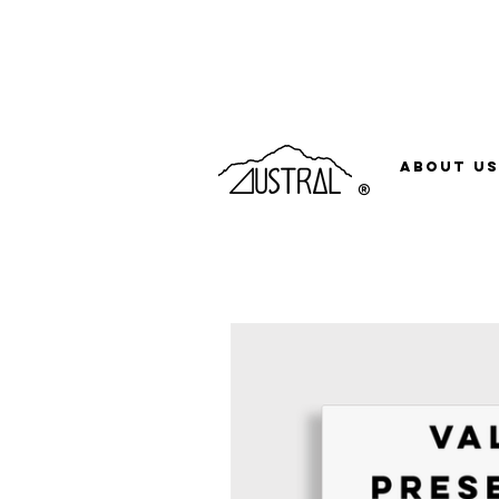
About Us
®