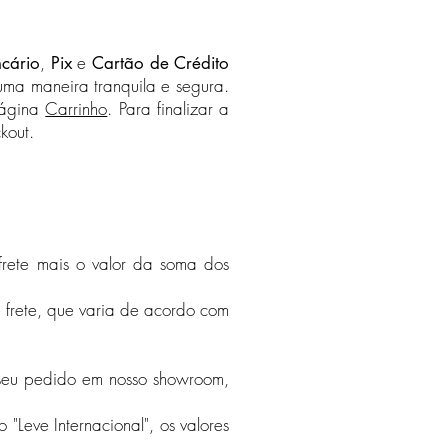
,
e
ncário
Pix
Cartão de Crédito
uma maneira tranquila e segura.
página
Carrinho
. Para finalizar a
kout.
 frete mais o valor da soma dos
e frete, que varia de acordo com
o seu pedido em nosso showroom,
 "Leve Internacional", os valores