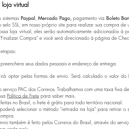
oja virtual
s sistemas
,
pagamento via
Paypal
Mercado Pago,
Boleto Ba
selo SSL, em nosso próprio site para realizar sua compra de 
ssa loja virtu
al, eles serão automaticamente adicionados à 
"Finalizar Compra" e você será direcionado à página de Chec
 etapas:
ê preenchera seus dados pessoais e endereço de entrega.
 irá optar pelas formas de envio. Será calculado o valor do
pelo serviço PAC dos Correios. Trabalhamos com uma taxa fixa d
ossa
Política de Frete
para saber mais.
as no Brasil, o frete é grátis para todo território nacional.
poderá selecionar o método "retirada na loja" para retirar 
 compra.
(Indisponível durante a pandemia de Covid-19)
envio também é feito pelos Correios do Brasil, através do serviço
ra cada país.