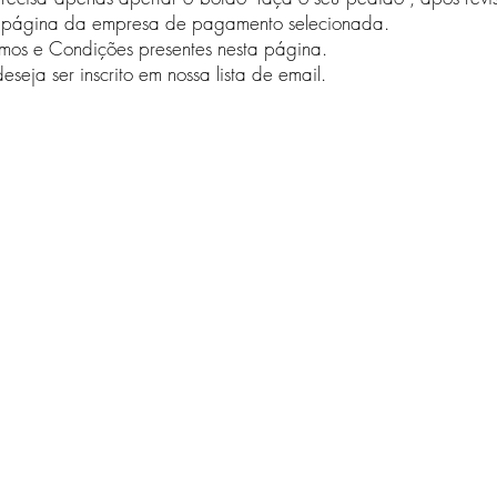
a página da empresa de pagamento selecionada.
rmos e Condições presentes nesta página.​
seja ser inscrito em nossa lista de email.
sa
 e
eças
©2014 -2025 by Austral®. Prou
contato@australacessorios.co