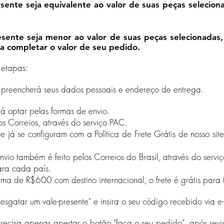
esente seja equivalente ao valor de suas peças selecion
esente seja menor ao valor de suas peças selecionadas
ra completar o valor de seu pedido.
 etapas:
ê preencherá seus dados pessoais e endereço de entrega.
irá optar pelas formas de envio.
elos Correios, através do serviço PAC.
 já se configuram com a Política de Frete Grátis de nosso site
envio também é feito pelos Correios do Brasil, através do serviço
ra cada país.
ima de R$600 com destino internacional, o frete é grátis para t
esgatar um vale-presente" e insira o seu código recebido via e
recisa apenas apertar o botão "faça o seu pedido", após revi