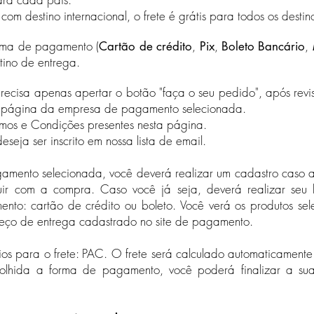
 destino internacional, o frete é grátis para todos os destino
orma de pagamento (
,
,
,
Cartão de crédito
Pix
Boleto Bancário
stino de entrega.
recisa apenas apertar o botão "faça o seu pedido", após revi
a página da empresa de pagamento selecionada.
rmos e Condições presentes nesta página.​
seja ser inscrito em nossa lista de email.
ento selecionada, você deverá realizar um cadastro caso ai
uir com a compra. Caso você já seja, deverá realizar seu 
ento: cartão de crédito ou boleto. Você verá os produtos se
reço de entrega cadastrado no site de pagamento.​
reios para o frete: PAC. O frete será calculado automaticamen
scolhida a forma de pagamento, você poderá finalizar a s