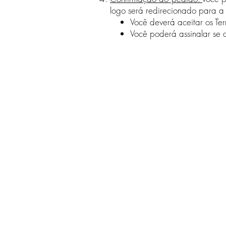
logo será redirecionado para 
Você deverá aceitar os Te
Você poderá assinalar se de
Política da Empre
Política de frete
Política de trocas
devolução
Como Cuidar das P
fale conosco
English