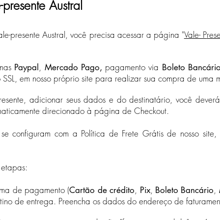
presente Austral
le-presente Austral, você precisa acessar a página "
Vale- P
res
emas
,
pagamento via
Paypal
Mercado Pago,
Boleto Bancári
SSL, em nosso próprio site para realizar sua compra de uma m
presente, adicionar seus dados e do destinatário, você dever
omaticamente direcionado à página de Checkout.
 se configuram com a Política de Frete Grátis de nosso site, 
 etapas:
orma de pagamento (
,
,
,
Cartão de crédito
Pix
Boleto Bancário
estino de entrega. Preencha os dados do endereço de faturamen