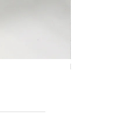
ra cada país.
ma de R$500 com destino
rete é grátis para todos os destinos
 Política de Frete na página
sa
para saber quais países
s.
Novo - Prata 925