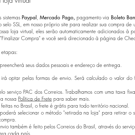
oja virtual
os sistemas
,
pagamento via
Paypal
Mercado Pago,
Boleto Ban
selo SSL, em nosso próprio site para realizar sua compra de 
ossa loja virtual, eles serão automaticamente adicionados à 
"Finalizar Compra" e você será direcionado à página de Chec
 etapas:
 preencherá seus dados pessoais e endereço de entrega.
 irá optar pelas formas de envio. Será calculado o valor do
 pelo serviço PAC dos Correios. Trabalhamos com uma taxa fix
 a nossa
Política de Frete
para saber mais.
as no Brasil, o frete é grátis para todo território nacional.
poderá selecionar o método "retirada na loja" para retirar 
 compra.
(Indisponível durante a pandemia de Covid-19)
envio também é feito pelos Correios do Brasil, através do serviço
ra cada país.