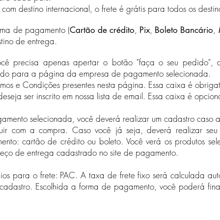
 destino internacional, o frete é grátis para todos os destino
orma de pagamento (
,
,
,
Cartão de crédito
Pix
Boleto Bancário
stino de entrega.
ocê precisa apenas apertar o botão "faça o seu pedido", a
nado para a página da empresa de pagamento selecionada.
rmos e Condições presentes nesta página.​ Essa caixa é obrigat
eseja ser inscrito em nossa lista de email. Essa caixa é opcion
ento selecionada, você deverá realizar um cadastro caso ai
uir com a compra. Caso você já seja, deverá realizar seu
ento: cartão de crédito ou boleto. Você verá os produtos se
ereço de entrega cadastrado no site de pagamento.​
reios para o frete: PAC. A taxa de frete fixo será calculada 
 cadastro. Escolhida a forma de pagamento, você poderá fin