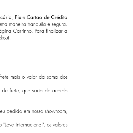
,
e
cário
Pix
Cartão de Crédito
uma maneira tranquila e segura.
página
Carrinho
. Para finalizar a
kout.
 frete mais o valor da soma dos
a de frete, que varia de acordo
o seu pedido em nosso showroom,
 "Leve Internacional", os valores