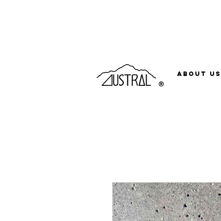
Compras acima de R$500 o frete é grátis, pa
About Us
®