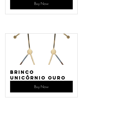
Buy Now
Brinco 
Unicórnio Ouro
Buy Now