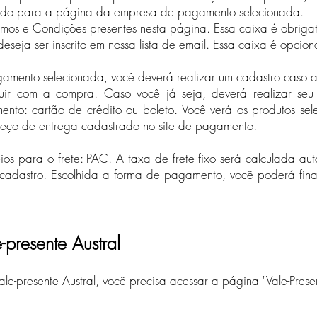
nado para a página da empresa de pagamento selecionada.
rmos e Condições presentes nesta página.​ Essa caixa é obrigat
eseja ser inscrito em nossa lista de email. Essa caixa é opcion
ento selecionada, você deverá realizar um cadastro caso ai
uir com a compra. Caso você já seja, deverá realizar seu
ento: cartão de crédito ou boleto. Você verá os produtos se
ereço de entrega cadastrado no site de pagamento.​
reios para o frete: PAC. A taxa de frete fixo será calculada 
 cadastro. Escolhida a forma de pagamento, você poderá fin
presente Austral
le-presente Austral, você precisa acessar a página "Vale-Prese