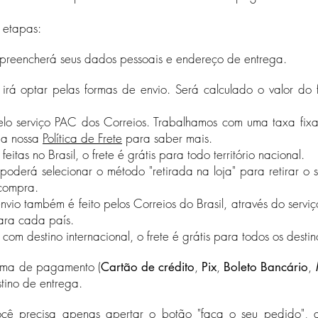
 etapas:
 preencherá seus dados pessoais e endereço de entrega.
 irá optar pelas formas de envio. Será calculado o valor do
 pelo serviço PAC dos Correios. Trabalhamos com uma taxa fix
 a nossa
Política de Frete
para saber mais.
as no Brasil, o frete é grátis para todo território nacional.
poderá selecionar o método "retirada na loja" para retirar 
 compra.
(Indisponível durante a pandemia de Covid-19)
envio também é feito pelos Correios do Brasil, através do serviço
ra cada país.
 destino internacional, o frete é grátis para todos os destino
orma de pagamento (
,
,
,
Cartão de crédito
Pix
Boleto Bancário
stino de entrega.
ocê precisa apenas apertar o botão "faça o seu pedido", a