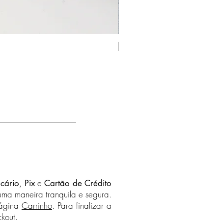
ra cada país.
ma de R$500 com destino
rete é grátis para todos os destinos
Novo - Prata 925
 Política de Frete na página
sa
para saber quais países
s.
,
e
cário
Pix
Cartão de Crédito
uma maneira tranquila e segura.
página
Carrinho
. Para finalizar a
kout.