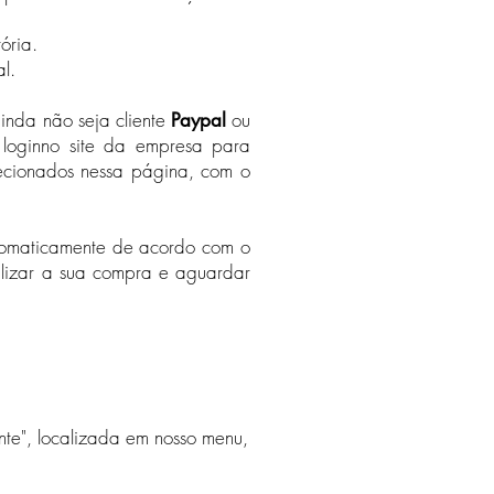
ória.
al.
nda não seja cliente
ou
Paypal
 loginno site da empresa para
lecionados nessa página, com o
automaticamente de acordo com o
alizar a sua compra e aguardar
nte", localizada em nosso menu,