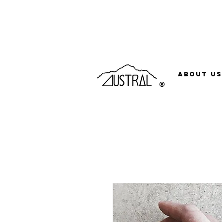
Compras acima de R$500 o frete é grátis, pa
About Us
®