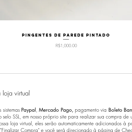
entrega variam pa
Para compras aci
internacional, o f
válidos.
Quick View
Veja a nossa seção
Pingentes de Parede Pintado
Política da Empre
aceitamos pedido
Price
R$1,000.00
oja virtual
os sistemas
,
pagamento via
Paypal
Mercado Pago,
Boleto Ban
selo SSL, em nosso próprio site para realizar sua compra de 
ossa loja virtual, eles serão automaticamente adicionados à 
"Finalizar Compra" e você será direcionado à página de Chec